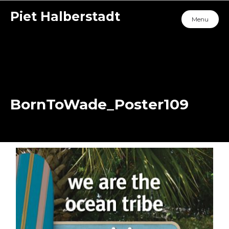
Piet Halberstadt
Menu
BornToWade_Poster109